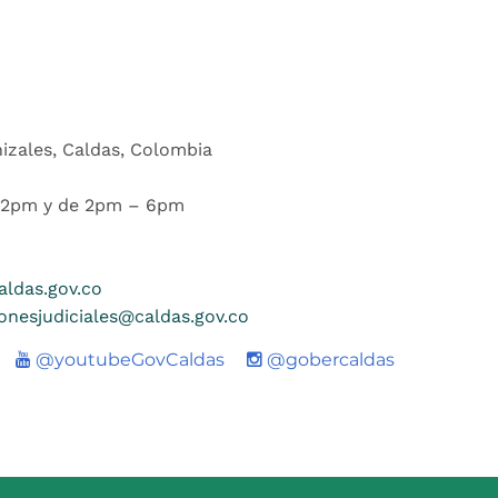
nizales, Caldas, Colombia
 12pm y de 2pm – 6pm
ldas.gov.co
ionesjudiciales@caldas.gov.co
Youtube
@youtubeGovCaldas
@gobercaldas