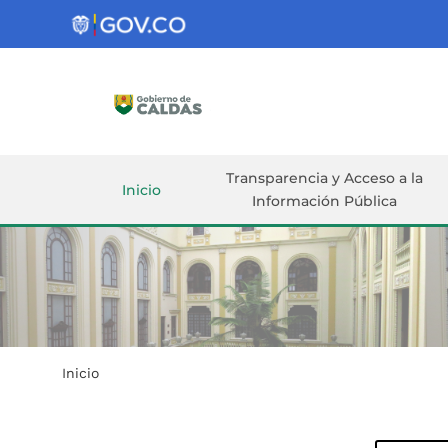
Gobernación
de
Caldas
Ir al Contenido Principal
ar
Transparencia y Acceso a la
Inicio
Información Pública
Inicio