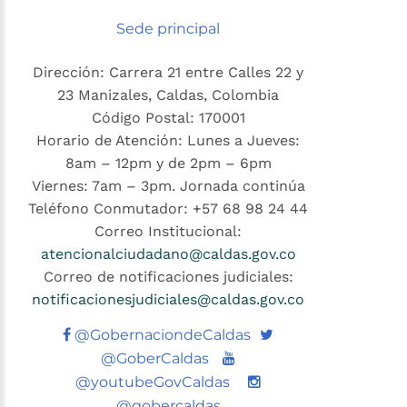
Sede principal
Dirección: Carrera 21 entre Calles 22 y
23 Manizales, Caldas, Colombia
Código Postal: 170001
Horario de Atención: Lunes a Jueves:
8am – 12pm y de 2pm – 6pm
Viernes: 7am – 3pm. Jornada continúa
Teléfono Conmutador: +57 68 98 24 44
Correo Institucional:
atencionalciudadano@caldas.gov.co
Correo de notificaciones judiciales:
notificacionesjudiciales@caldas.gov.co
Twitter
@GobernaciondeCaldas
Youtube
@GoberCaldas
@youtubeGovCaldas
@gobercaldas