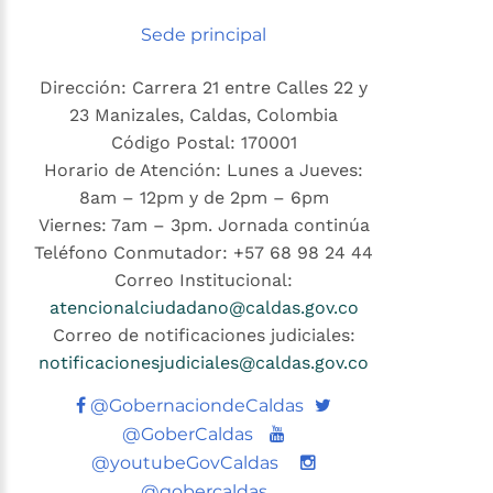
Sede principal
Dirección: Carrera 21 entre Calles 22 y
23 Manizales, Caldas, Colombia
Código Postal: 170001
Horario de Atención: Lunes a Jueves:
8am – 12pm y de 2pm – 6pm
Viernes: 7am – 3pm. Jornada continúa
Teléfono Conmutador: +57 68 98 24 44
Correo Institucional:
atencionalciudadano@caldas.gov.co
Correo de notificaciones judiciales:
notificacionesjudiciales@caldas.gov.co
Twitter
@GobernaciondeCaldas
Youtube
@GoberCaldas
@youtubeGovCaldas
@gobercaldas