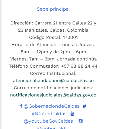
Sede principal
Dirección: Carrera 21 entre Calles 22 y
23 Manizales, Caldas, Colombia
Código Postal: 170001
Horario de Atención: Lunes a Jueves:
8am – 12pm y de 2pm – 6pm
Viernes: 7am – 3pm. Jornada continúa
Teléfono Conmutador: +57 68 98 24 44
Correo Institucional:
atencionalciudadano@caldas.gov.co
Correo de notificaciones judiciales:
notificacionesjudiciales@caldas.gov.co
Twitter
@GobernaciondeCaldas
Youtube
@GoberCaldas
@youtubeGovCaldas
@gobercaldas