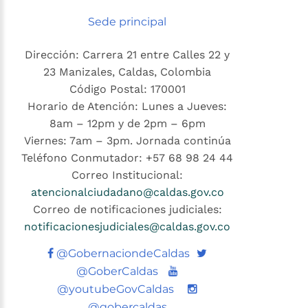
Sede principal
Dirección: Carrera 21 entre Calles 22 y
23 Manizales, Caldas, Colombia
Código Postal: 170001
Horario de Atención: Lunes a Jueves:
8am – 12pm y de 2pm – 6pm
Viernes: 7am – 3pm. Jornada continúa
Teléfono Conmutador: +57 68 98 24 44
Correo Institucional:
atencionalciudadano@caldas.gov.co
Correo de notificaciones judiciales:
notificacionesjudiciales@caldas.gov.co
Twitter
@GobernaciondeCaldas
Youtube
@GoberCaldas
@youtubeGovCaldas
@gobercaldas