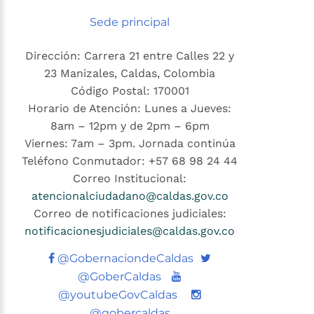
Sede principal
Dirección: Carrera 21 entre Calles 22 y
23 Manizales, Caldas, Colombia
Código Postal: 170001
Horario de Atención: Lunes a Jueves:
8am – 12pm y de 2pm – 6pm
Viernes: 7am – 3pm. Jornada continúa
Teléfono Conmutador: +57 68 98 24 44
Correo Institucional:
atencionalciudadano@caldas.gov.co
Correo de notificaciones judiciales:
notificacionesjudiciales@caldas.gov.co
Twitter
@GobernaciondeCaldas
Youtube
@GoberCaldas
@youtubeGovCaldas
@gobercaldas