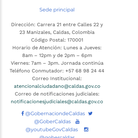
Sede principal
Dirección: Carrera 21 entre Calles 22 y
23 Manizales, Caldas, Colombia
Código Postal: 170001
Horario de Atención: Lunes a Jueves:
8am – 12pm y de 2pm – 6pm
Viernes: 7am – 3pm. Jornada continúa
Teléfono Conmutador: +57 68 98 24 44
Correo Institucional:
atencionalciudadano@caldas.gov.co
Correo de notificaciones judiciales:
notificacionesjudiciales@caldas.gov.co
Twitter
@GobernaciondeCaldas
Youtube
@GoberCaldas
@youtubeGovCaldas
@gobercaldas