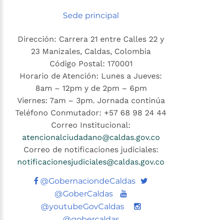
Sede principal
Dirección: Carrera 21 entre Calles 22 y
23 Manizales, Caldas, Colombia
Código Postal: 170001
Horario de Atención: Lunes a Jueves:
8am – 12pm y de 2pm – 6pm
Viernes: 7am – 3pm. Jornada continúa
Teléfono Conmutador: +57 68 98 24 44
Correo Institucional:
atencionalciudadano@caldas.gov.co
Correo de notificaciones judiciales:
notificacionesjudiciales@caldas.gov.co
Twitter
@GobernaciondeCaldas
Youtube
@GoberCaldas
@youtubeGovCaldas
@gobercaldas