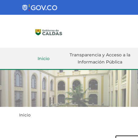
Gobernación
de
Caldas
Ir al Contenido Principal
ar
Transparencia y Acceso a la
Inicio
Información Pública
Inicio