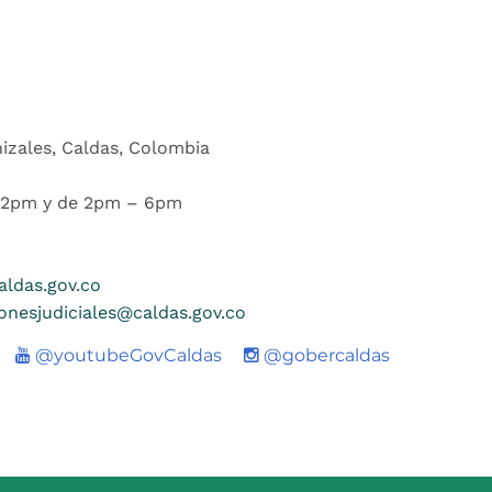
nizales, Caldas, Colombia
 12pm y de 2pm – 6pm
ldas.gov.co
ionesjudiciales@caldas.gov.co
Youtube
@youtubeGovCaldas
@gobercaldas