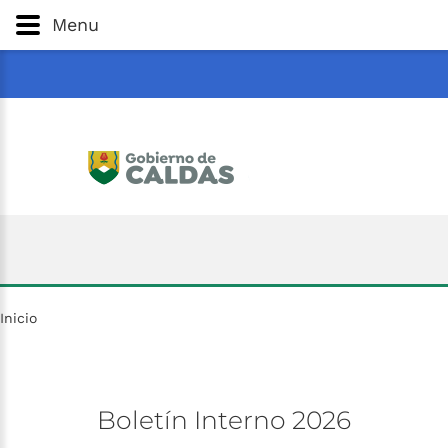
Gobernación
de
Caldas
Ir al Contenido Principal
Menu
ar
Inicio
Boletín
Interno
2026