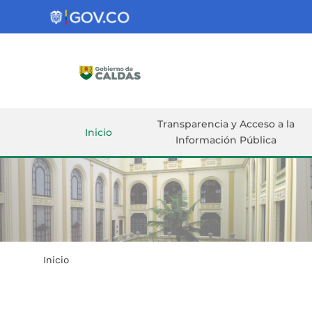
Gobernación
de
Caldas
Ir al Contenido Principal
ar
Transparencia y Acceso a la
Inicio
Información Pública
Inicio