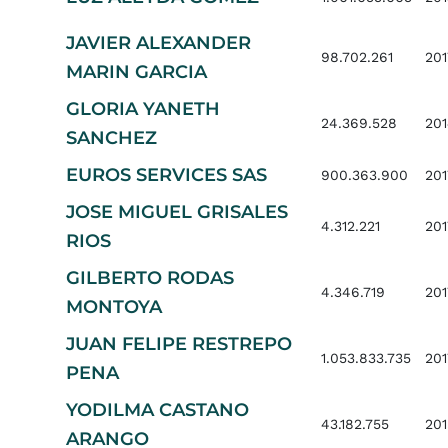
JAVIER ALEXANDER
98.702.261
201
MARIN GARCIA
GLORIA YANETH
24.369.528
20
SANCHEZ
EUROS SERVICES SAS
900.363.900
201
JOSE MIGUEL GRISALES
4.312.221
201
RIOS
GILBERTO RODAS
4.346.719
201
MONTOYA
JUAN FELIPE RESTREPO
1.053.833.735
201
PENA
YODILMA CASTANO
43.182.755
201
ARANGO