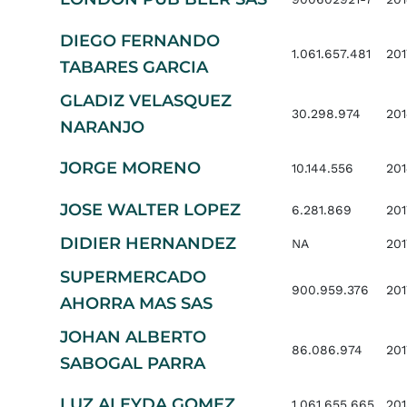
DIEGO FERNANDO
1.061.657.481
201
TABARES GARCIA
GLADIZ VELASQUEZ
30.298.974
20
NARANJO
JORGE MORENO
10.144.556
20
JOSE WALTER LOPEZ
6.281.869
201
DIDIER HERNANDEZ
NA
201
SUPERMERCADO
900.959.376
201
AHORRA MAS SAS
JOHAN ALBERTO
86.086.974
201
SABOGAL PARRA
LUZ ALEYDA GOMEZ
1.061.655.665
201