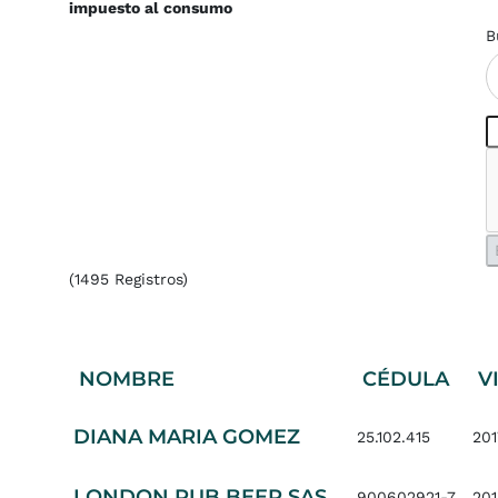
impuesto al consumo
B
(1495 Registros)
NOMBRE
CÉDULA
V
DIANA MARIA GOMEZ
25.102.415
201
LONDON PUB BEER SAS
900602921-7
20