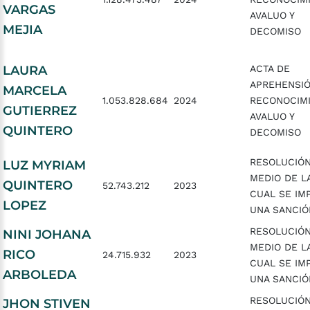
VARGAS
AVALUO Y
MEJIA
DECOMISO
LAURA
ACTA DE
APREHENSIÓ
MARCELA
1.053.828.684
2024
RECONOCIMI
GUTIERREZ
AVALUO Y
QUINTERO
DECOMISO
RESOLUCIÓ
LUZ MYRIAM
MEDIO DE L
QUINTERO
52.743.212
2023
CUAL SE IM
LOPEZ
UNA SANCIÓ
RESOLUCIÓ
NINI JOHANA
MEDIO DE L
RICO
24.715.932
2023
CUAL SE IM
ARBOLEDA
UNA SANCIÓ
RESOLUCIÓ
JHON STIVEN