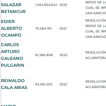
MEDIO DE L
SALAZAR
1.053.853.642
2022
CUAL SE IM
BETANCUR
UNA SANCIÓ
RESOLUCIÓ
EDIER
MEDIO DE L
ALBERTO
75.084.911
2021
CUAL SE IM
OCAMPO
UNA SANCIÓ
CARLOS
ARTURO
RESOLUCIÓ
10.268.806
2023
GALEANO
ACLARATORI
PULGARIN
REINALDO
RESOLUCIO
93.061.203
2022
CALA ARIAS
ACLARATORI