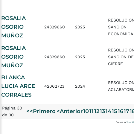
ROSALIA
RESOLUCIO
OSORIO
24329660
2025
SANCION
ECONOMICA
MUÑOZ
ROSALIA
RESOLUCIO
OSORIO
24329660
2025
SANCION DE
CIERRE
MUÑOZ
BLANCA
RESOLUCION
LUCIA ARCE
42062723
2024
ACLARATORI
CORRALES
Página 30
<<Primero
<Anterior
10
11
12
13
14
15
16
17
1
de 30
Powered by
Tools JX