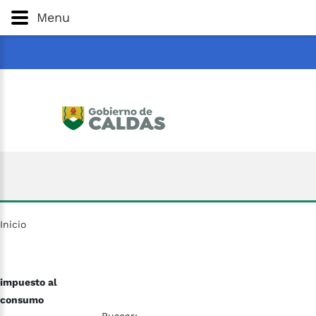
Gobernación
de
Caldas
Ir al Contenido Principal
Menu
ar
Inicio
impuesto al
consumo