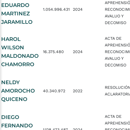
APREHENSIÓ
EDUARDO
1.054.996.431
2024
RECONOCIMI
MARTINEZ
AVALUO Y
JARAMILLO
DECOMISO
HAROL
ACTA DE
APREHENSIÓ
WILSON
16.375.480
2024
RECONOCIMI
MALDONADO
AVALUO Y
CHAMORRO
DECOMISO
NELDY
RESOLUCIÓ
AMOROCHO
40.340.972
2022
ACLARATORI
QUICENO
DIEGO
ACTA DE
APREHENSIÓ
FERNANDO
1.128.473.487
2024
RECONOCIMI