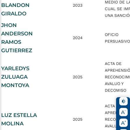
MEDIO DE L
BLANDON
2023
CUAL SE IM
GIRALDO
UNA SANCIÓ
JHON
ANDERSON
OFICIO
2024
RAMOS
PERSUASIVO
GUTIERREZ
ACTA DE
YARLEDYS
APREHENSIÓ
ZULUAGA
2025
RECONOCIMI
AVALUO Y
MONTOYA
DECOMISO
ACTA DE
APREHENSIÓ
LUZ ESTELLA
2025
RECONOCIMI
MOLINA
AVALUO Y