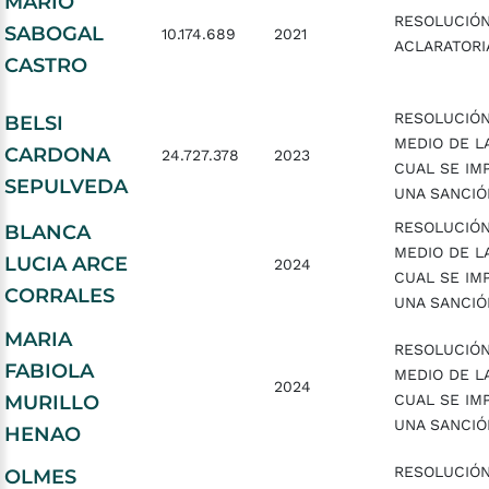
MARIO
RESOLUCIÓ
SABOGAL
10.174.689
2021
ACLARATORI
CASTRO
RESOLUCIÓ
BELSI
MEDIO DE L
CARDONA
24.727.378
2023
CUAL SE IM
SEPULVEDA
UNA SANCIÓ
RESOLUCIÓ
BLANCA
MEDIO DE L
LUCIA ARCE
2024
CUAL SE IM
CORRALES
UNA SANCIÓ
MARIA
RESOLUCIÓ
FABIOLA
MEDIO DE L
2024
MURILLO
CUAL SE IM
UNA SANCIÓ
HENAO
RESOLUCIÓ
OLMES