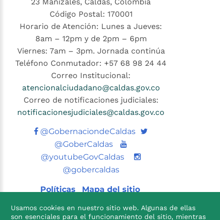
23 Manizales, Caldas, Colombia
Código Postal: 170001
Horario de Atención: Lunes a Jueves:
8am – 12pm y de 2pm – 6pm
Viernes: 7am – 3pm. Jornada continúa
Teléfono Conmutador: +57 68 98 24 44
Correo Institucional:
atencionalciudadano@caldas.gov.co
Correo de notificaciones judiciales:
notificacionesjudiciales@caldas.gov.co
Twitter
@GobernaciondeCaldas
Youtube
@GoberCaldas
@youtubeGovCaldas
@gobercaldas
Políticas
Mapa del sitio
Usamos cookies en nuestro sitio web. Algunas de ellas
son esenciales para el funcionamiento del sitio, mientras