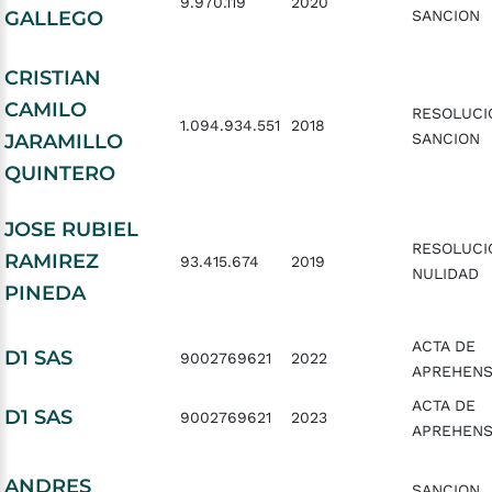
9.970.119
2020
GALLEGO
SANCION
CRISTIAN
CAMILO
RESOLUCI
1.094.934.551
2018
JARAMILLO
SANCION
QUINTERO
JOSE RUBIEL
RESOLUCI
RAMIREZ
93.415.674
2019
NULIDAD
PINEDA
ACTA DE
D1 SAS
9002769621
2022
APREHENS
ACTA DE
D1 SAS
9002769621
2023
APREHENS
ANDRES
SANCION