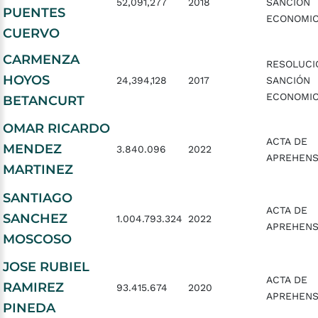
52,091,277
2018
SANCIÓN
PUENTES
ECONOMI
CUERVO
CARMENZA
RESOLUCI
HOYOS
24,394,128
2017
SANCIÓN
ECONOMI
BETANCURT
OMAR RICARDO
ACTA DE
MENDEZ
3.840.096
2022
APREHENS
MARTINEZ
SANTIAGO
ACTA DE
SANCHEZ
1.004.793.324
2022
APREHENS
MOSCOSO
JOSE RUBIEL
ACTA DE
RAMIREZ
93.415.674
2020
APREHENS
PINEDA