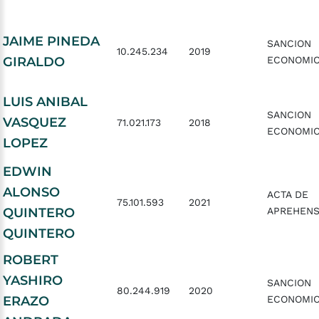
JAIME PINEDA
SANCION
10.245.234
2019
GIRALDO
ECONOMI
LUIS ANIBAL
SANCION
VASQUEZ
71.021.173
2018
ECONOMI
LOPEZ
EDWIN
ALONSO
ACTA DE
75.101.593
2021
QUINTERO
APREHENS
QUINTERO
ROBERT
YASHIRO
SANCION
80.244.919
2020
ERAZO
ECONOMI