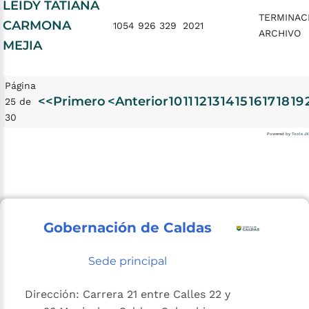
LEIDY TATIANA
TERMINAC
CARMONA
1054 926 329
2021
ARCHIVO
MEJIA
Página
<<Primero
<Anterior
10
11
12
13
14
15
16
17
18
19
25 de
30
Powered by
Tools JX
Gobernación de Caldas
Sede principal
Dirección: Carrera 21 entre Calles 22 y