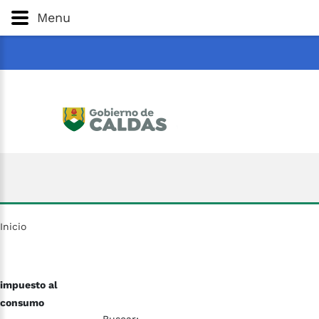
Gobernación
de
Caldas
Ir al Contenido Principal
Menu
ar
Inicio
impuesto al
consumo