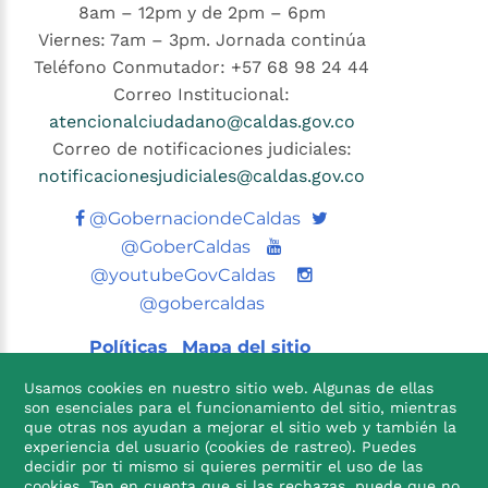
8am – 12pm y de 2pm – 6pm
Viernes: 7am – 3pm. Jornada continúa
Teléfono Conmutador: +57 68 98 24 44
Correo Institucional:
atencionalciudadano@caldas.gov.co
Correo de notificaciones judiciales:
notificacionesjudiciales@caldas.gov.co
Twitter
@GobernaciondeCaldas
Youtube
@GoberCaldas
@youtubeGovCaldas
@gobercaldas
Políticas
Mapa del sitio
Usamos cookies en nuestro sitio web. Algunas de ellas
son esenciales para el funcionamiento del sitio, mientras
que otras nos ayudan a mejorar el sitio web y también la
experiencia del usuario (cookies de rastreo). Puedes
decidir por ti mismo si quieres permitir el uso de las
cookies. Ten en cuenta que si las rechazas, puede que no