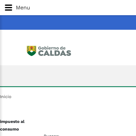
Gobernación
de
Caldas
Ir al Contenido Principal
Menu
ar
Inicio
impuesto al
consumo