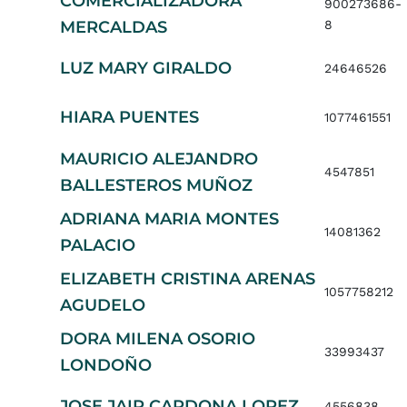
COMERCIALIZADORA
900273686-
MERCALDAS
8
LUZ MARY GIRALDO
24646526
HIARA PUENTES
1077461551
MAURICIO ALEJANDRO
4547851
BALLESTEROS MUÑOZ
ADRIANA MARIA MONTES
14081362
PALACIO
ELIZABETH CRISTINA ARENAS
1057758212
AGUDELO
DORA MILENA OSORIO
33993437
LONDOÑO
JOSE JAIR CARDONA LOPEZ
4556838