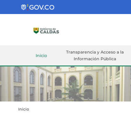
Gobernación
de
Caldas
Ir al Contenido Principal
ar
Transparencia y Acceso a la
Inicio
Información Pública
Inicio