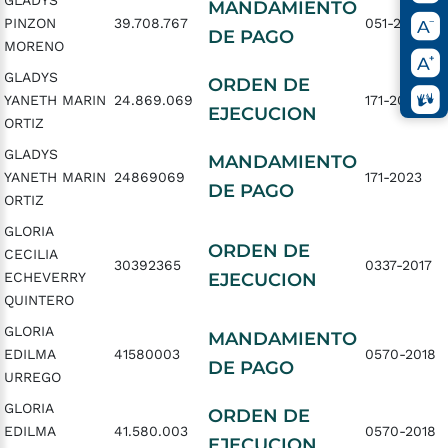
GLADYS
MANDAMIENTO
PINZON
39.708.767
051-2024
DE PAGO
MORENO
GLADYS
ORDEN DE
YANETH MARIN
24.869.069
171-2023
EJECUCION
ORTIZ
GLADYS
MANDAMIENTO
YANETH MARIN
24869069
171-2023
DE PAGO
ORTIZ
GLORIA
ORDEN DE
CECILIA
30392365
0337-2017
ECHEVERRY
EJECUCION
QUINTERO
GLORIA
MANDAMIENTO
EDILMA
41580003
0570-2018
DE PAGO
URREGO
GLORIA
ORDEN DE
EDILMA
41.580.003
0570-2018
EJECUCION