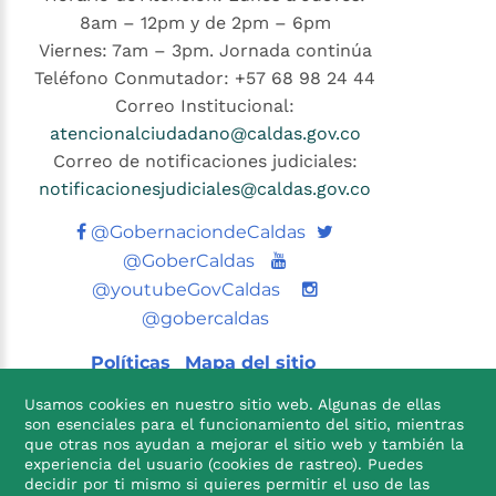
8am – 12pm y de 2pm – 6pm
Viernes: 7am – 3pm. Jornada continúa
Teléfono Conmutador: +57 68 98 24 44
Correo Institucional:
atencionalciudadano@caldas.gov.co
Correo de notificaciones judiciales:
notificacionesjudiciales@caldas.gov.co
Twitter
@GobernaciondeCaldas
Youtube
@GoberCaldas
@youtubeGovCaldas
@gobercaldas
Políticas
Mapa del sitio
Usamos cookies en nuestro sitio web. Algunas de ellas
son esenciales para el funcionamiento del sitio, mientras
que otras nos ayudan a mejorar el sitio web y también la
experiencia del usuario (cookies de rastreo). Puedes
decidir por ti mismo si quieres permitir el uso de las