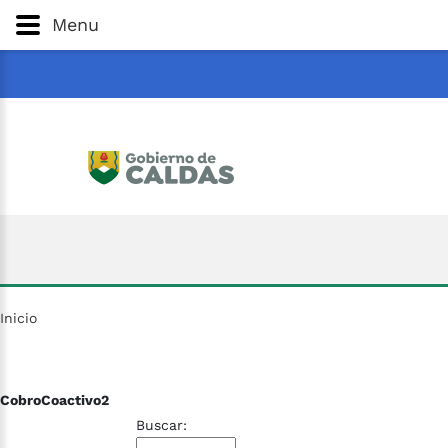
Gobernación
de
Caldas
Ir al Contenido Principal
Menu
ar
Inicio
CobroCoactivo2
Buscar: