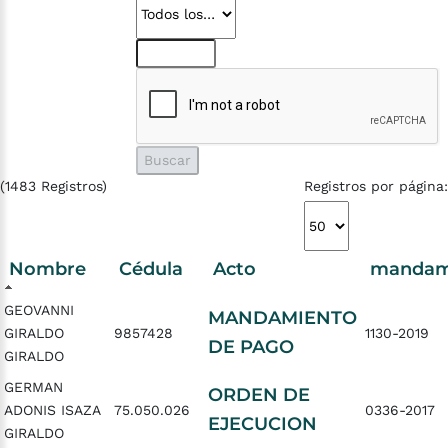
(1483 Registros)
Registros por página:
Nombre
Cédula
Acto
mandam
GEOVANNI
MANDAMIENTO
GIRALDO
9857428
1130-2019
DE PAGO
GIRALDO
GERMAN
ORDEN DE
ADONIS ISAZA
75.050.026
0336-2017
EJECUCION
GIRALDO