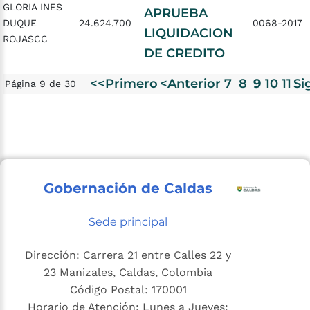
GLORIA INES
APRUEBA
DUQUE
24.624.700
0068-2017
LIQUIDACION
ROJASCC
DE CREDITO
<<Primero
<Anterior
7
8
9
10
11
Si
Página 9 de 30
Gobernación de Caldas
Sede principal
Dirección: Carrera 21 entre Calles 22 y
23 Manizales, Caldas, Colombia
Código Postal: 170001
Horario de Atención: Lunes a Jueves: