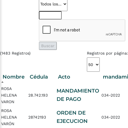
(1483 Registros)
Registros por página:
Nombre
Cédula
Acto
mandami
ROSA
MANDAMIENTO
HELENA
28.742.193
034-2022
DE PAGO
VARON
ROSA
ORDEN DE
HELENA
28742193
034-2022
EJECUCION
VARÓN