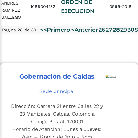
ORDEN DE
ANDRES
1088004132
0566-2018
RAMIREZ
EJECUCION
GALLEGO
<<Primero
<Anterior
26
27
28
29
30
S
Página 28 de 30
Gobernación de Caldas
Sede principal
Dirección: Carrera 21 entre Calles 22 y
23 Manizales, Caldas, Colombia
Código Postal: 170001
Horario de Atención: Lunes a Jueves:
8am – 12pm y de 2pm – 6pm