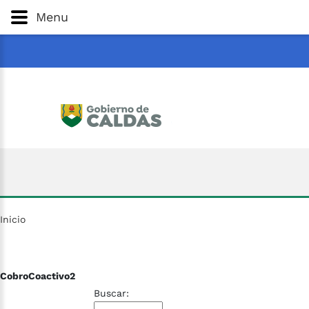
Gobernación
de
Caldas
Ir al Contenido Principal
Menu
ar
Inicio
CobroCoactivo2
Buscar: