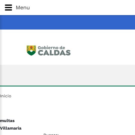
Gobernación
de
Caldas
Ir al Contenido Principal
Menu
ar
Inicio
multas
Villamaria