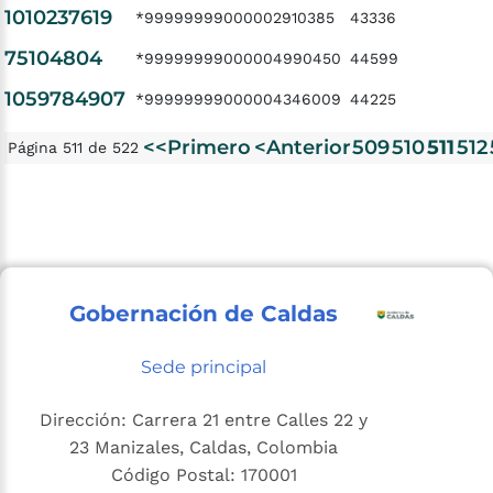
1010237619
*99999999000002910385
43336
75104804
*99999999000004990450
44599
1059784907
*99999999000004346009
44225
<<Primero
<Anterior
509
510
511
512
Página 511 de 522
Gobernación de Caldas
Sede principal
Dirección: Carrera 21 entre Calles 22 y
23 Manizales, Caldas, Colombia
Código Postal: 170001