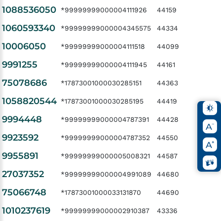
1088536050
*99999999000004111926
44159
1060593340
*99999999000004345575
44334
10006050
*99999999000004111518
44099
9991255
*99999999000004111945
44161
75078686
*17873001000030285151
44363
1058820544
*17873001000030285195
44419
9994448
*99999999000004787391
44428
9923592
*99999999000004787352
44550
9955891
*99999999000005008321
44587
27037352
*99999999000004991089
44680
75066748
*17873001000033131870
44690
1010237619
*99999999000002910387
43336