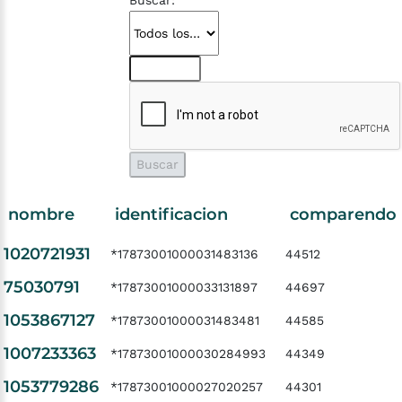
Buscar:
nombre
identificacion
comparendo
1020721931
*17873001000031483136
44512
75030791
*17873001000033131897
44697
1053867127
*17873001000031483481
44585
1007233363
*17873001000030284993
44349
1053779286
*17873001000027020257
44301