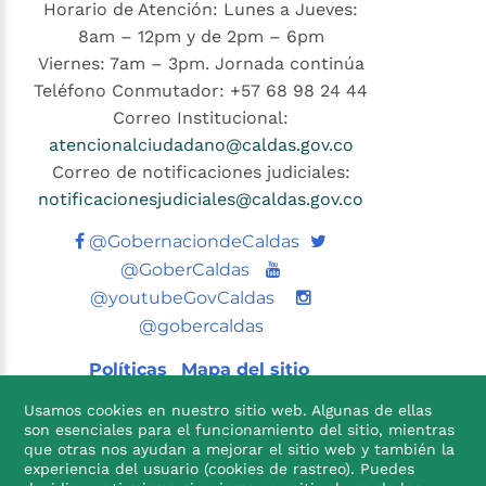
Horario de Atención: Lunes a Jueves:
8am – 12pm y de 2pm – 6pm
Viernes: 7am – 3pm. Jornada continúa
Teléfono Conmutador: +57 68 98 24 44
Correo Institucional:
atencionalciudadano@caldas.gov.co
Correo de notificaciones judiciales:
notificacionesjudiciales@caldas.gov.co
Twitter
@GobernaciondeCaldas
Youtube
@GoberCaldas
@youtubeGovCaldas
@gobercaldas
Políticas
Mapa del sitio
Usamos cookies en nuestro sitio web. Algunas de ellas
son esenciales para el funcionamiento del sitio, mientras
que otras nos ayudan a mejorar el sitio web y también la
experiencia del usuario (cookies de rastreo). Puedes