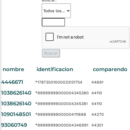
Buscar:
nombre
identificacion
comparendo
4446671
*17873001000033131754
44691
1038626140
*99999999000004345380
44110
1038626140
*99999999000004345381
44110
1090148501
*99999999000004111688
44270
93060749
*99999999000004346991
44301