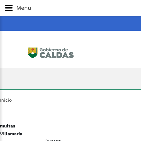
Gobernación
de
Caldas
Ir al Contenido Principal
Menu
ar
Inicio
multas
Villamaria