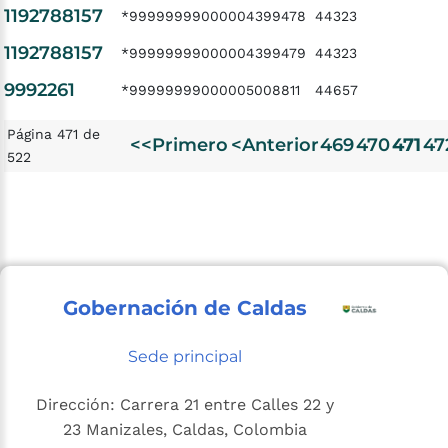
1192788157
*99999999000004399478
44323
1192788157
*99999999000004399479
44323
9992261
*99999999000005008811
44657
Página 471 de
<<Primero
<Anterior
469
470
471
47
522
Gobernación de Caldas
Sede principal
Dirección: Carrera 21 entre Calles 22 y
23 Manizales, Caldas, Colombia