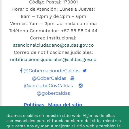
Código Postal: 170001
Horario de Atención: Lunes a Jueves:
8am – 12pm y de 2pm – 6pm
Viernes: 7am – 3pm. Jornada continúa
Teléfono Conmutador: +57 68 98 24 44
Correo Institucional:
atencionalciudadano@caldas.gov.co
Correo de notificaciones judiciales:
notificacionesjudiciales@caldas.gov.co
Twitter
@GobernaciondeCaldas
Youtube
@GoberCaldas
@youtubeGovCaldas
@gobercaldas
Políticas
Mapa del sitio
Usamos cookies en nuestro sitio web. Algunas de ellas
son esenciales para el funcionamiento del sitio, mientras
que otras nos ayudan a mejorar el sitio web y también la