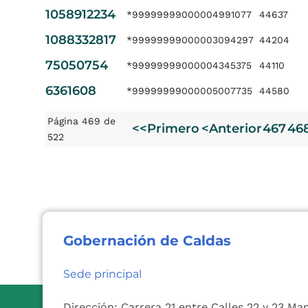
1058912234
*99999999000004991077
44637
1088332817
*99999999000003094297
44204
75050754
*99999999000004345375
44110
6361608
*99999999000005007735
44580
Página 469 de
<<Primero
<Anterior
467
46
522
Gobernación de Caldas
Sede principal
Dirección: Carrera 21 entre Calles 22 y 23 Ma