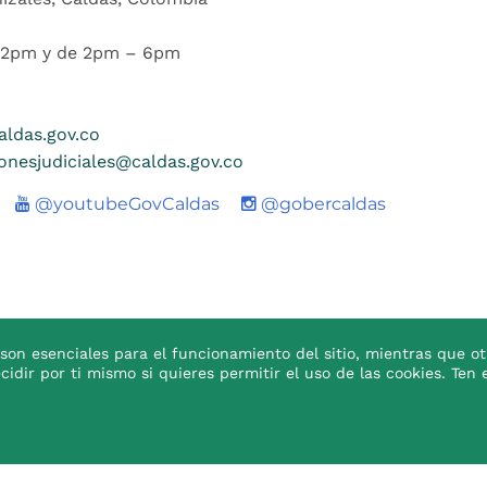
 12pm y de 2pm – 6pm
ldas.gov.co
ionesjudiciales@caldas.gov.co
Youtube
@youtubeGovCaldas
@gobercaldas
son esenciales para el funcionamiento del sitio, mientras que ot
ecidir por ti mismo si quieres permitir el uso de las cookies. T