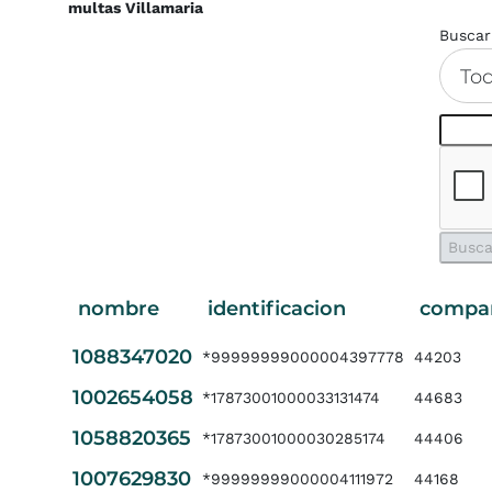
multas Villamaria
Buscar
To
nombre
identificacion
compa
1088347020
*99999999000004397778
44203
1002654058
*17873001000033131474
44683
1058820365
*17873001000030285174
44406
1007629830
*99999999000004111972
44168