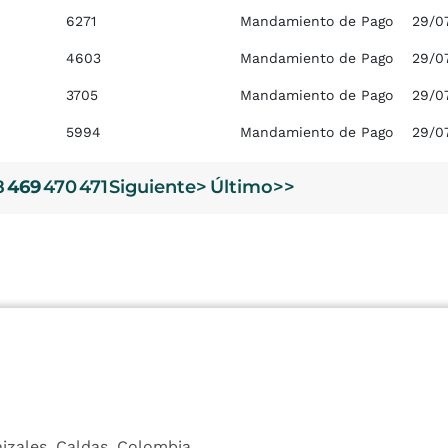
6271
Mandamiento de Pago
29/0
4603
Mandamiento de Pago
29/0
3705
Mandamiento de Pago
29/0
5994
Mandamiento de Pago
29/0
8
469
470
471
Siguiente>
Último>>
nizales, Caldas, Colombia