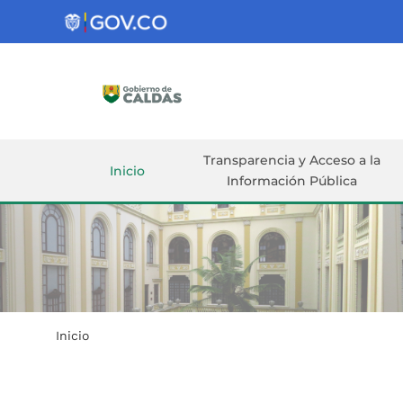
Gobernación
de
Caldas
Ir al Contenido Principal
ar
Transparencia y Acceso a la
Inicio
Información Pública
Inicio