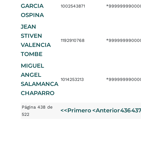
GARCIA
1002543871
*99999999000
OSPINA
JEAN
STIVEN
1192910768
*99999999000
VALENCIA
TOMBE
MIGUEL
ANGEL
1014253213
*99999999000
SALAMANCA
CHAPARRO
Página 438 de
<<Primero
<Anterior
436
43
522