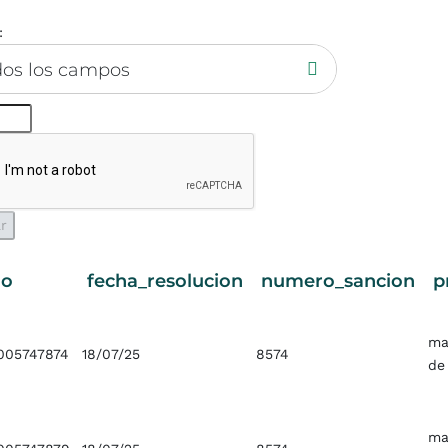
:
dos los campos
do
fecha_resolucion
numero_sancion
p
ma
005747874
18/07/25
8574
de
ma