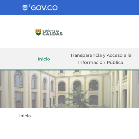
Gobernación
de
Caldas
Ir al Contenido Principal
ar
Transparencia y Acceso a la
Inicio
Información Pública
Inicio