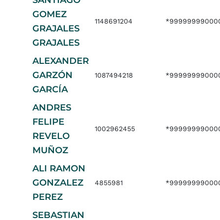
SANTIAGO
GOMEZ
1148691204
*999999990000
GRAJALES
GRAJALES
ALEXANDER
GARZÓN
1087494218
*999999990000
GARCÍA
ANDRES
FELIPE
1002962455
*999999990000
REVELO
MUÑOZ
ALI RAMON
GONZALEZ
4855981
*99999999000
PEREZ
SEBASTIAN