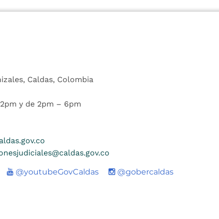
nizales, Caldas, Colombia
 12pm y de 2pm – 6pm
ldas.gov.co
ionesjudiciales@caldas.gov.co
Youtube
@youtubeGovCaldas
@gobercaldas