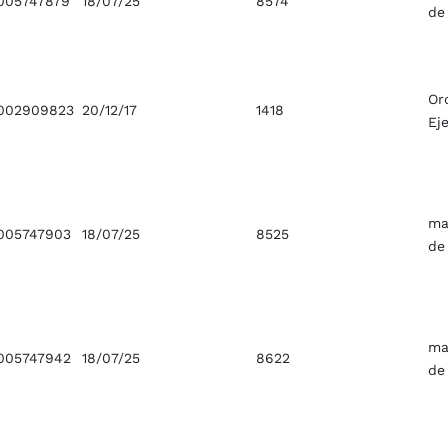
005747879
18/07/25
8574
de
Or
002909823
20/12/17
1418
Ej
ma
005747903
18/07/25
8525
de
ma
005747942
18/07/25
8622
de