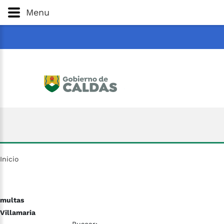
Gobernación
de
Caldas
Ir al Contenido Principal
Menu
ar
Inicio
multas
Villamaria