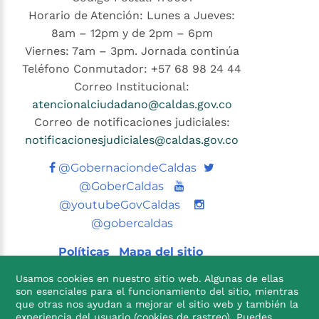
Horario de Atención: Lunes a Jueves:
8am – 12pm y de 2pm – 6pm
Viernes: 7am – 3pm. Jornada continúa
Teléfono Conmutador: +57 68 98 24 44
Correo Institucional:
atencionalciudadano@caldas.gov.co
Correo de notificaciones judiciales:
notificacionesjudiciales@caldas.gov.co
Twitter
@GobernaciondeCaldas
Youtube
@GoberCaldas
@youtubeGovCaldas
@gobercaldas
Políticas
Mapa del sitio
Usamos cookies en nuestro sitio web. Algunas de ellas
son esenciales para el funcionamiento del sitio, mientras
que otras nos ayudan a mejorar el sitio web y también la
experiencia del usuario (cookies de rastreo). Puedes