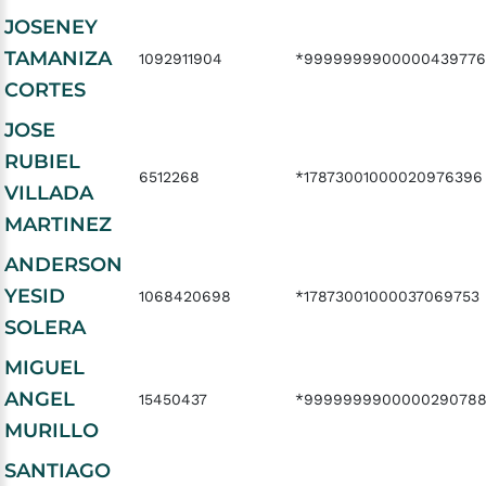
JOSENEY
TAMANIZA
1092911904
*999999990000043977
CORTES
JOSE
RUBIEL
6512268
*17873001000020976396
VILLADA
MARTINEZ
ANDERSON
YESID
1068420698
*17873001000037069753
SOLERA
MIGUEL
ANGEL
15450437
*9999999900000290788
MURILLO
SANTIAGO