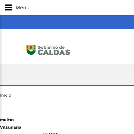
Gobernación
de
Caldas
Ir al Contenido Principal
Menu
ar
Inicio
multas
Villamaria