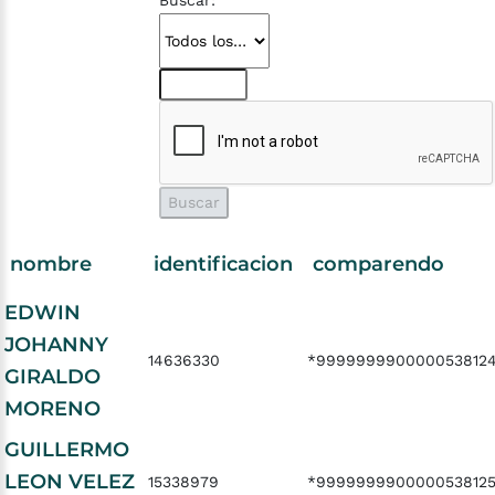
Buscar:
nombre
identificacion
comparendo
EDWIN
JOHANNY
14636330
*999999990000053812
GIRALDO
MORENO
GUILLERMO
LEON VELEZ
15338979
*999999990000053812