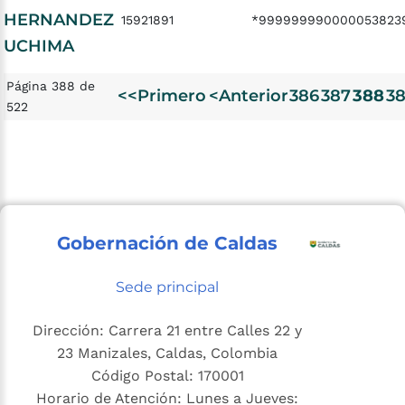
HERNANDEZ
15921891
*999999990000053823
UCHIMA
Página 388 de
<<Primero
<Anterior
386
387
388
3
522
Gobernación de Caldas
Sede principal
Dirección: Carrera 21 entre Calles 22 y
23 Manizales, Caldas, Colombia
Código Postal: 170001
Horario de Atención: Lunes a Jueves: