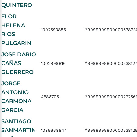
QUINTERO
FLOR
HELENA
1002593885
*999999990000053823
RIOS
PULGARIN
JOSE DARIO
CAÑAS
1002899916
*999999990000053812
GUERRERO
JORGE
ANTONIO
4588705
*999999990000027256
CARMONA
GARCIA
SANTIAGO
SANMARTIN
1036668844
*999999990000053812