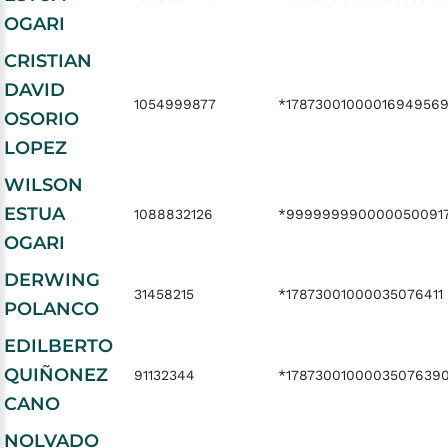
OGARI
CRISTIAN
DAVID
1054999877
*1787300100001694956
OSORIO
LOPEZ
WILSON
ESTUA
1088832126
*999999990000050091
OGARI
DERWING
31458215
*17873001000035076411
POLANCO
EDILBERTO
QUIÑONEZ
91132344
*1787300100003507639
CANO
NOLVADO