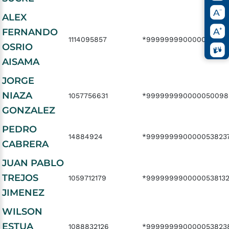
ALEX
FERNANDO
1114095857
*999999990000053823
OSRIO
AISAMA
JORGE
NIAZA
1057756631
*999999990000050098
GONZALEZ
PEDRO
14884924
*999999990000053823
CABRERA
JUAN PABLO
TREJOS
1059712179
*999999990000053813
JIMENEZ
WILSON
ESTUA
1088832126
*999999990000053823