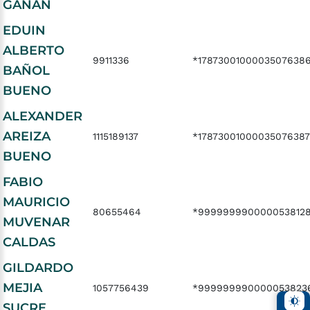
GAÑAN
EDUIN
ALBERTO
9911336
*1787300100003507638
BAÑOL
BUENO
ALEXANDER
AREIZA
1115189137
*17873001000035076387
BUENO
FABIO
MAURICIO
80655464
*999999990000053812
MUVENAR
CALDAS
GILDARDO
MEJIA
1057756439
*999999990000053823
SUCRE