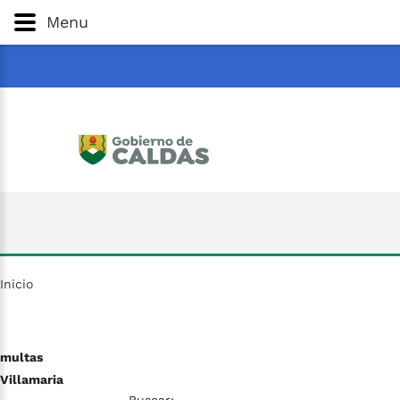
Gobernación
de
Caldas
Ir al Contenido Principal
Menu
ar
Inicio
multas
Villamaria