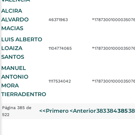
ALCIRA
ALVARDO
46371963
*1787300100003507
MACIAS
LUIS ALBERTO
LOAIZA
1104774065
*1787300100003507
SANTOS
MANUEL
ANTONIO
1117534042
*1787300100003507
MORA
TIERRADENTRO
Página 385 de
<<Primero
<Anterior
383
384
385
38
522