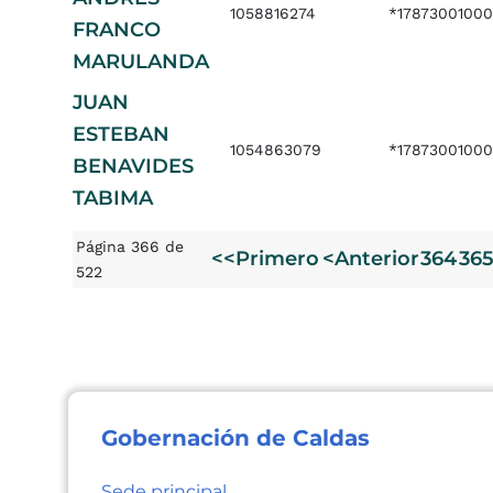
1058816274
*17873001000
FRANCO
MARULANDA
JUAN
ESTEBAN
1054863079
*17873001000
BENAVIDES
TABIMA
Página 366 de
<<Primero
<Anterior
364
36
522
Gobernación de Caldas
Sede principal