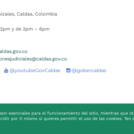
nizales, Caldas, Colombia
 12pm y de 2pm – 6pm
ldas.gov.co
ionesjudiciales@caldas.gov.co
Youtube
@youtubeGovCaldas
@gobercaldas
son esenciales para el funcionamiento del sitio, mientras que ot
ecidir por ti mismo si quieres permitir el uso de las cookies. T