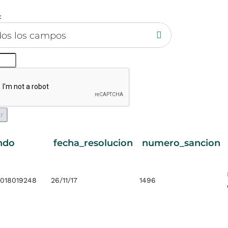
:
dos los campos
ndo
fecha_resolucion
numero_sancion
0018019248
26/11/17
1496