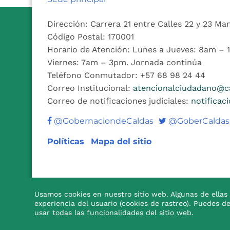
Dirección: Carrera 21 entre Calles 22 y 23 Ma
Código Postal: 170001
Horario de Atención: Lunes a Jueves: 8am –
Viernes: 7am – 3pm. Jornada continúa
Teléfono Conmutador: +57 68 98 24 44
Correo Institucional:
atencionalciudadano@ca
Correo de notificaciones judiciales:
notificac
Twitter
@GobernaciondeCaldas
@GoberCaldas
Políticas
Mapa del sitio
Usamos cookies en nuestro sitio web. Algunas de ellas 
experiencia del usuario (cookies de rastreo). Puedes d

usar todas las funcionalidades del sitio web.