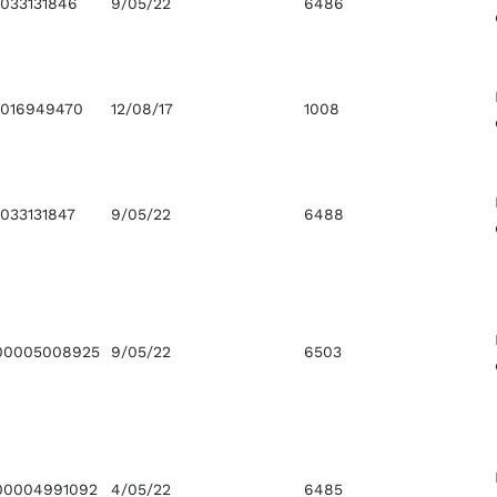
033131846
9/05/22
6486
0016949470
12/08/17
1008
033131847
9/05/22
6488
00005008925
9/05/22
6503
00004991092
4/05/22
6485