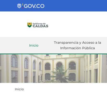
Gobernación
de
Caldas
Ir al Contenido Principal
ar
Transparencia y Acceso a la
Inicio
Información Pública
Inicio