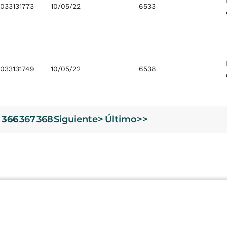
033131773
10/05/22
6533
033131749
10/05/22
6538
5
366
367
368
Siguiente>
Último>>