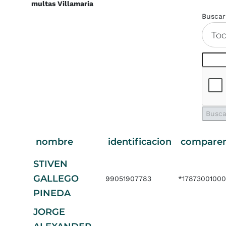
multas Villamaria
Buscar
To
nombre
identificacion
compare
STIVEN
GALLEGO
99051907783
*1787300100
PINEDA
JORGE