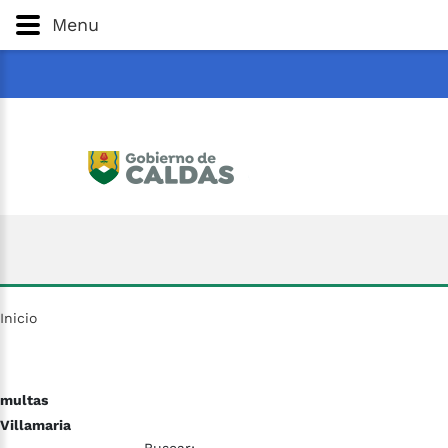
Gobernación
de
Caldas
Ir al Contenido Principal
Menu
ar
Inicio
multas
Villamaria