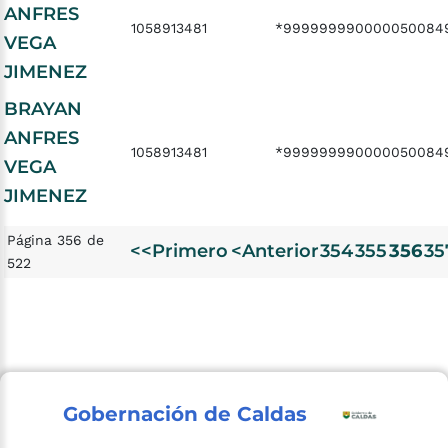
ANFRES
1058913481
*999999990000050084
VEGA
JIMENEZ
BRAYAN
ANFRES
1058913481
*999999990000050084
VEGA
JIMENEZ
Página 356 de
<<Primero
<Anterior
354
355
356
35
522
Gobernación de Caldas