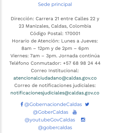
Sede principal
Dirección: Carrera 21 entre Calles 22 y
23 Manizales, Caldas, Colombia
Código Postal: 170001
Horario de Atención: Lunes a Jueves:
8am – 12pm y de 2pm – 6pm
Viernes: 7am – 3pm. Jornada continúa
Teléfono Conmutador: +57 68 98 24 44
Correo Institucional:
atencionalciudadano@caldas.gov.co
Correo de notificaciones judiciales:
notificacionesjudiciales@caldas.gov.co
Twitter
@GobernaciondeCaldas
Youtube
@GoberCaldas
@youtubeGovCaldas
@gobercaldas