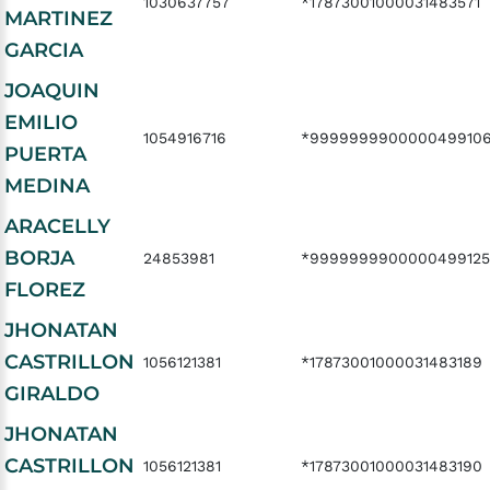
1030637757
*17873001000031483571
MARTINEZ
GARCIA
JOAQUIN
EMILIO
1054916716
*999999990000049910
PUERTA
MEDINA
ARACELLY
BORJA
24853981
*999999990000049912
FLOREZ
JHONATAN
CASTRILLON
1056121381
*17873001000031483189
GIRALDO
JHONATAN
CASTRILLON
1056121381
*17873001000031483190