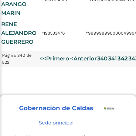
ARANGO
MARIN
RENE
ALEJANDRO
1193533476
*99999999000004990
GUERRERO
Página 342 de
<<Primero
<Anterior
340
341
342
34
522
Gobernación de Caldas
Sede principal