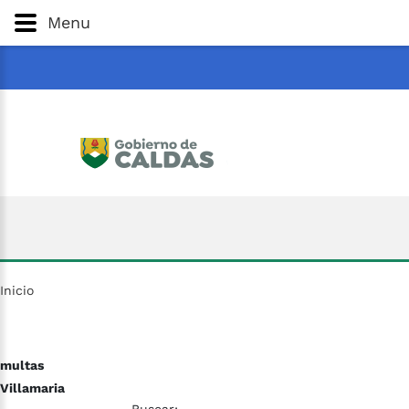
Gobernación
de
Caldas
Ir al Contenido Principal
Menu
ar
Inicio
multas
Villamaria