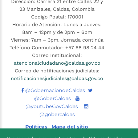
Dirección: Carrera 21 entre Calles 22 y
23 Manizales, Caldas, Colombia
Código Postal: 170001
Horario de Atención: Lunes a Jueves:
8am – 12pm y de 2pm – 6pm
Viernes: 7am – 3pm. Jornada continúa
Teléfono Conmutador: +57 68 98 24 44
Correo Institucional:
atencionalciudadano@caldas.gov.co
Correo de notificaciones judiciales:
notificacionesjudiciales@caldas.gov.co
Twitter
@GobernaciondeCaldas
Youtube
@GoberCaldas
@youtubeGovCaldas
@gobercaldas
Políticas
Mapa del sitio