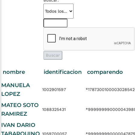
Buscar:
nombre
identificacion
comparendo
MANUELA
1002901597
*1787300100003028542
LOPEZ
MATEO SOTO
1088325431
*99999999000004398
RAMIREZ
IVAN DARIO
TABARQUINO
1059700057
*99999999000004787