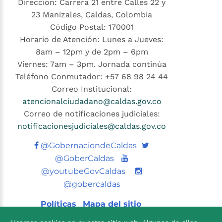
Dirección: Carrera 21 entre Calles 22 y
23 Manizales, Caldas, Colombia
Código Postal: 170001
Horario de Atención: Lunes a Jueves:
8am – 12pm y de 2pm – 6pm
Viernes: 7am – 3pm. Jornada continúa
Teléfono Conmutador: +57 68 98 24 44
Correo Institucional:
atencionalciudadano@caldas.gov.co
Correo de notificaciones judiciales:
notificacionesjudiciales@caldas.gov.co
Twitter
@GobernaciondeCaldas
Youtube
@GoberCaldas
@youtubeGovCaldas
@gobercaldas
Políticas
Mapa del sitio