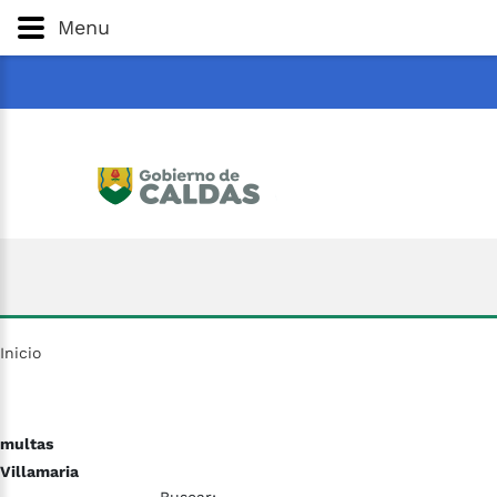
Gobernación
de
Caldas
Ir al Contenido Principal
Menu
ar
Inicio
multas
Villamaria