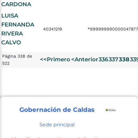
CARDONA
LUISA
FERNANDA
40341219
*99999999000004787
RIVERA
CALVO
Página 338 de
<<Primero
<Anterior
336
337
338
33
522
Gobernación de Caldas
Sede principal