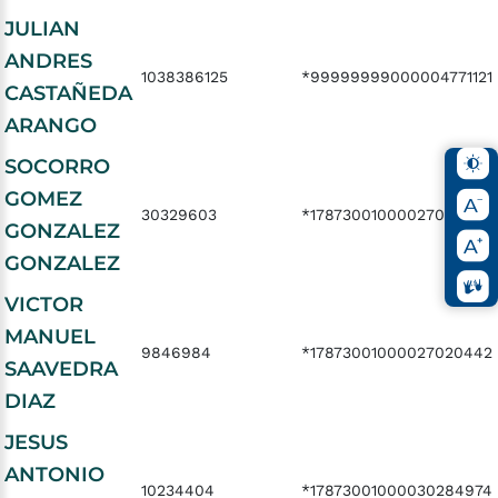
JULIAN
ANDRES
1038386125
*99999999000004771121
CASTAÑEDA
ARANGO
SOCORRO
GOMEZ
30329603
*17873001000027020444
GONZALEZ
GONZALEZ
VICTOR
MANUEL
9846984
*17873001000027020442
SAAVEDRA
DIAZ
JESUS
ANTONIO
10234404
*17873001000030284974