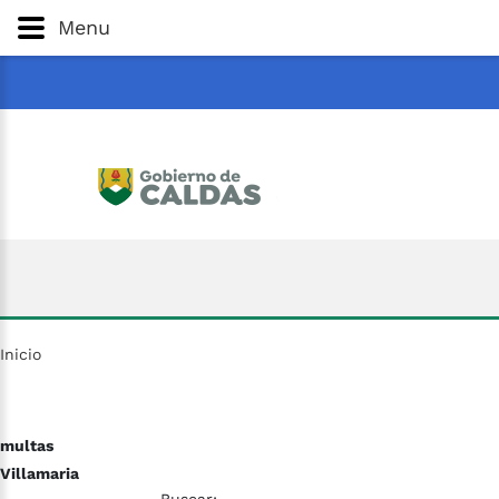
Gobernación
de
Caldas
Ir al Contenido Principal
Menu
ar
Inicio
multas
Villamaria