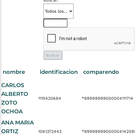
Buscar:
nombre
identificacion
comparendo
CARLOS
ALBERTO
1115420684
*99999999000004111714
ZOTO
OCHOA
ANA MARIA
ORTIZ
1061372443
*9999999900000414209