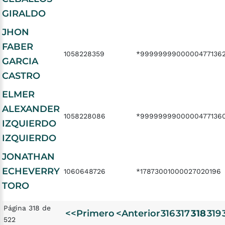
GIRALDO
JHON
FABER
1058228359
*9999999900000477136
GARCIA
CASTRO
ELMER
ALEXANDER
1058228086
*9999999900000477136
IZQUIERDO
IZQUIERDO
JONATHAN
ECHEVERRY
1060648726
*17873001000027020196
TORO
Página 318 de
<<Primero
<Anterior
316
317
318
319
522