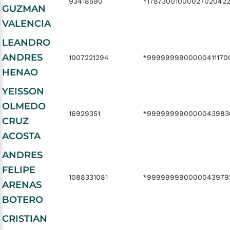
93418590
*1787300100002702042
GUZMAN
VALENCIA
LEANDRO
ANDRES
1007221294
*9999999900000411170
HENAO
YEISSON
OLMEDO
16929351
*999999990000043983
CRUZ
ACOSTA
ANDRES
FELIPE
1088331081
*999999990000043979
ARENAS
BOTERO
CRISTIAN