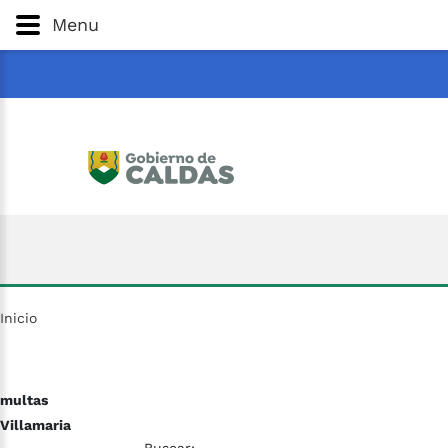
Gobernación
de
Caldas
Ir al Contenido Principal
Menu
ar
Inicio
multas
Villamaria