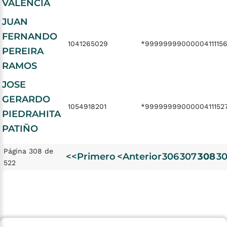
VALENCIA
JUAN
FERNANDO
1041265029
*9999999900000411115
PEREIRA
RAMOS
JOSE
GERARDO
1054918201
*9999999900000411152
PIEDRAHITA
PATIÑO
Página 308 de
<<Primero
<Anterior
306
307
308
3
522