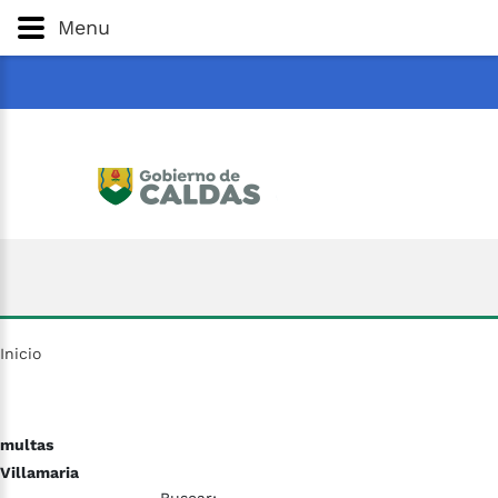
Gobernación
de
Caldas
Ir al Contenido Principal
Menu
ar
Inicio
multas
Villamaria