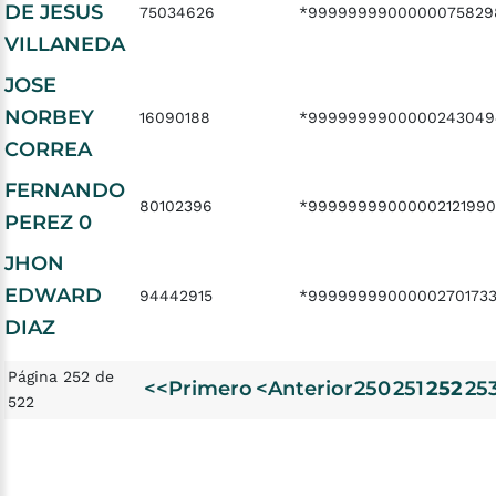
DE JESUS
75034626
*9999999900000075829
VILLANEDA
JOSE
NORBEY
16090188
*9999999900000243049
CORREA
FERNANDO
80102396
*99999999000002121990
PEREZ 0
JHON
EDWARD
94442915
*9999999900000270173
DIAZ
Página 252 de
<<Primero
<Anterior
250
251
252
25
522