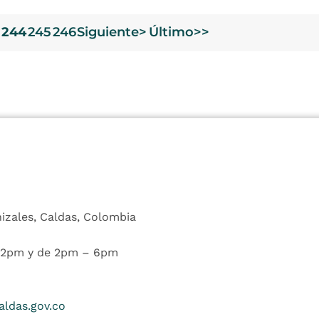
244
245
246
Siguiente>
Último>>
nizales, Caldas, Colombia
 12pm y de 2pm – 6pm
ldas.gov.co