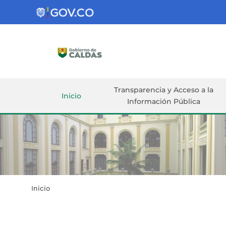
Gobernación
de
Caldas
Ir al Contenido Principal
ar
Transparencia y Acceso a la
Inicio
Información Pública
Inicio