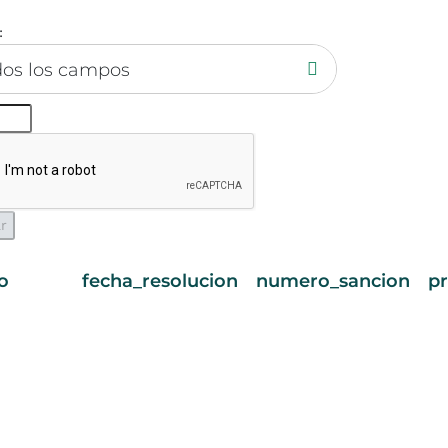
:
dos los campos
o
fecha_resolucion
numero_sancion
p