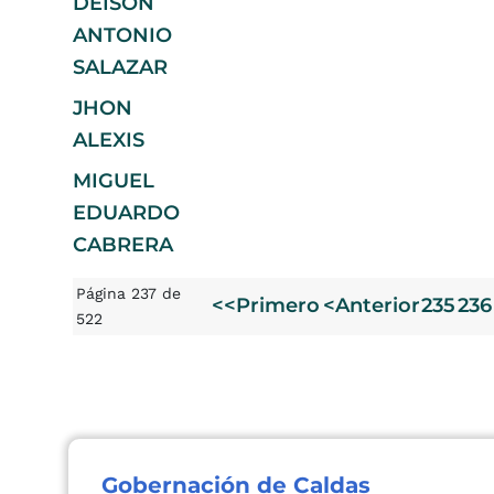
DEISON
ANTONIO
SALAZAR
JHON
ALEXIS
MIGUEL
EDUARDO
CABRERA
Página 237 de
<<Primero
<Anterior
235
236
522
Gobernación de Caldas