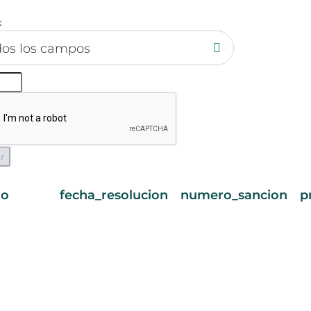
:
dos los campos
do
fecha_resolucion
numero_sancion
p