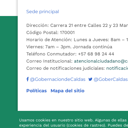
Sede principal
Dirección: Carrera 21 entre Calles 22 y 23 Ma
Código Postal: 170001
Horario de Atención: Lunes a Jueves: 8am –
Viernes: 7am – 3pm. Jornada continúa
Teléfono Conmutador: +57 68 98 24 44
Correo Institucional:
atencionalciudadano@ca
Correo de notificaciones judiciales:
notificac
Twitter
@GobernaciondeCaldas
@GoberCaldas
Políticas
Mapa del sitio
Usamos cookies en nuestro sitio web. Algunas de ellas 
experiencia del usuario (cookies de rastreo). Puedes d