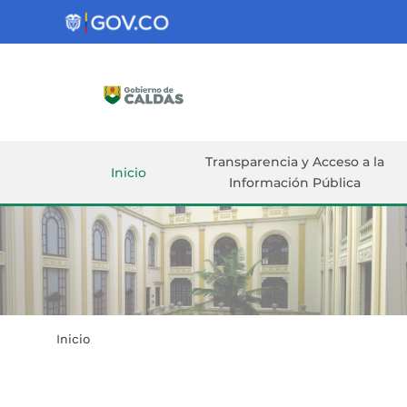
Gobernación
de
Caldas
Ir al Contenido Principal
ar
Transparencia y Acceso a la
Inicio
Información Pública
Inicio