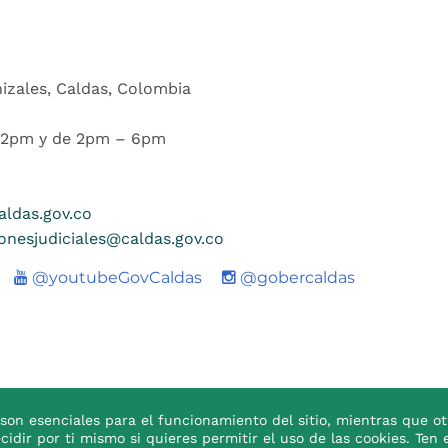
nizales, Caldas, Colombia
 12pm y de 2pm – 6pm
ldas.gov.co
ionesjudiciales@caldas.gov.co
Youtube
@youtubeGovCaldas
@gobercaldas
son esenciales para el funcionamiento del sitio, mientras que ot
ecidir por ti mismo si quieres permitir el uso de las cookies. T