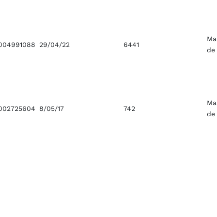
Ma
004991088
29/04/22
6441
de
Ma
002725604
8/05/17
742
de