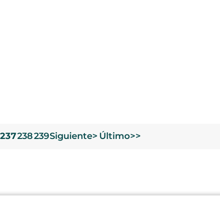
237
238
239
Siguiente>
Último>>