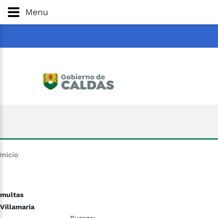
Gobernación
de
Caldas
Ir al Contenido Principal
Menu
ar
Inicio
multas
Villamaria