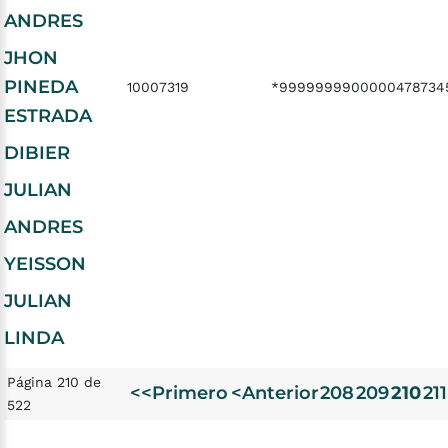
ANDRES
JHON
PINEDA
10007319
*9999999900000478734
ESTRADA
DIBIER
JULIAN
ANDRES
YEISSON
JULIAN
LINDA
Página 210 de
<<Primero
<Anterior
208
209
210
211
522