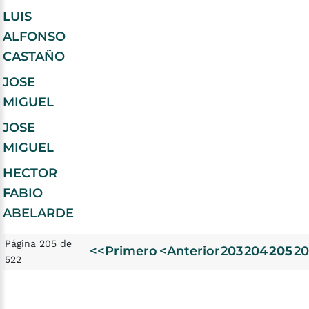
LUIS
ALFONSO
CASTAÑO
JOSE
MIGUEL
JOSE
MIGUEL
HECTOR
FABIO
ABELARDE
Página 205 de
<<Primero
<Anterior
203
204
205
20
522