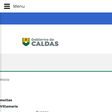
Gobernación
de
Caldas
Ir al Contenido Principal
Menu
ar
Inicio
multas
Villamaria