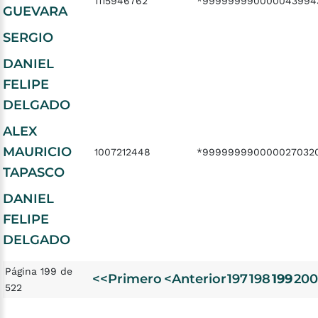
1115946762
*999999990000043994
GUEVARA
SERGIO
DANIEL
FELIPE
DELGADO
ALEX
MAURICIO
1007212448
*999999990000027032
TAPASCO
DANIEL
FELIPE
DELGADO
Página 199 de
<<Primero
<Anterior
197
198
199
200
522