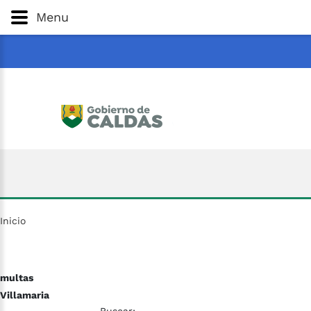
Gobernación
de
Caldas
Ir al Contenido Principal
Menu
ar
Inicio
multas
Villamaria