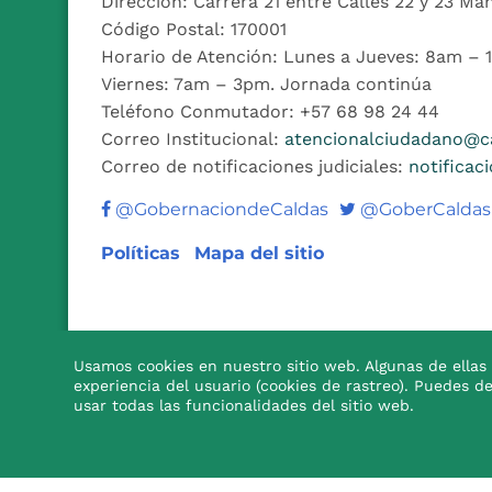
Dirección: Carrera 21 entre Calles 22 y 23 Ma
Código Postal: 170001
Horario de Atención: Lunes a Jueves: 8am –
Viernes: 7am – 3pm. Jornada continúa
Teléfono Conmutador: +57 68 98 24 44
Correo Institucional:
atencionalciudadano@ca
Correo de notificaciones judiciales:
notificac
Twitter
@GobernaciondeCaldas
@GoberCaldas
Políticas
Mapa del sitio
Usamos cookies en nuestro sitio web. Algunas de ellas 
experiencia del usuario (cookies de rastreo). Puedes d

usar todas las funcionalidades del sitio web.