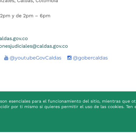
nizales, Caldas, Colombia
 12pm y de 2pm – 6pm
ldas.gov.co
ionesjudiciales@caldas.gov.co
Youtube
@youtubeGovCaldas
@gobercaldas
son esenciales para el funcionamiento del sitio, mientras que ot
ecidir por ti mismo si quieres permitir el uso de las cookies. T