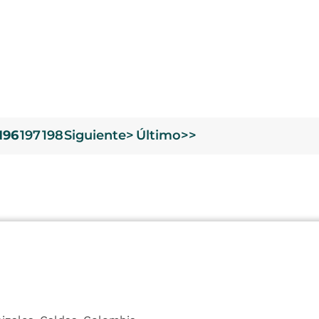
196
197
198
Siguiente>
Último>>