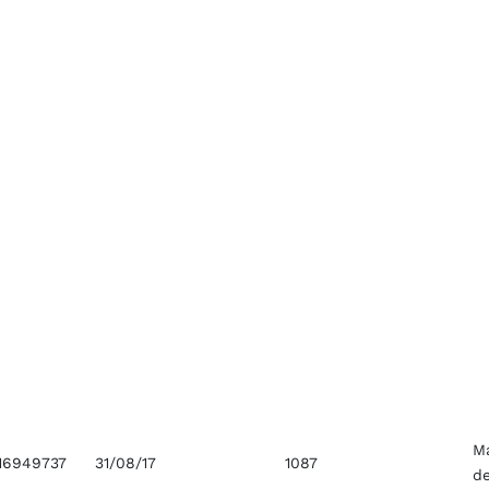
M
16949737
31/08/17
1087
d