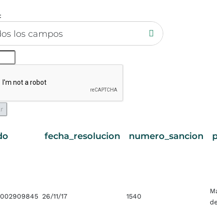
:
dos los campos
do
fecha_resolucion
numero_sancion
M
002909845
26/11/17
1540
d