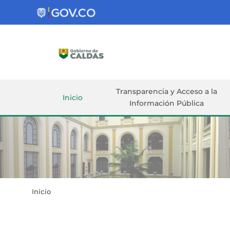
Gobernación
de
Caldas
Ir al Contenido Principal
ar
Transparencia y Acceso a la
Inicio
Información Pública
Inicio