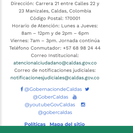
Dirección: Carrera 21 entre Calles 22 y
23 Manizales, Caldas, Colombia
Código Postal: 170001
Horario de Atención: Lunes a Jueves:
8am – 12pm y de 2pm – 6pm
Viernes: 7am – 3pm. Jornada continúa
Teléfono Conmutador: +57 68 98 24 44
Correo Institucional:
atencionalciudadano@caldas.gov.co
Correo de notificaciones judiciales:
notificacionesjudiciales@caldas.gov.co
Twitter
@GobernaciondeCaldas
Youtube
@GoberCaldas
@youtubeGovCaldas
@gobercaldas
Políticas
Mapa del sitio