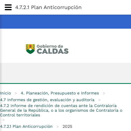
Gobernación
de
Caldas
Ir al Contenido Principal
4.7.2.1 Plan Anticorrupción
ar
Inicio
>
4. Planeación, Presupuesto e Informes
>
4.7 Informes de gestión, evaluación y auditoría
>
4.7.2 Informe de rendición de cuentas ante la Contraloría
General de la República, o a los organismos de Contraloría o
Control territoriales
>
4.7.2.1 Plan Anticorrupción
>
2025