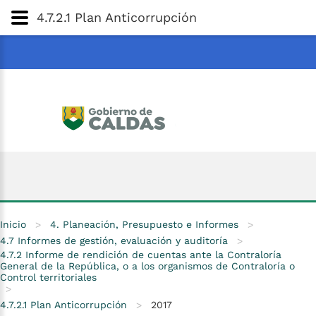
Gobernación
de
Caldas
Ir al Contenido Principal
4.7.2.1 Plan Anticorrupción
ar
Inicio
>
4. Planeación, Presupuesto e Informes
>
4.7 Informes de gestión, evaluación y auditoría
>
4.7.2 Informe de rendición de cuentas ante la Contraloría
General de la República, o a los organismos de Contraloría o
Control territoriales
>
4.7.2.1 Plan Anticorrupción
>
2017