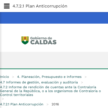
Gobernación
de
Caldas
Ir al Contenido Principal
4.7.2.1 Plan Anticorrupción
ar
Inicio
>
4. Planeación, Presupuesto e Informes
>
4.7 Informes de gestión, evaluación y auditoría
>
4.7.2 Informe de rendición de cuentas ante la Contraloría
General de la República, o a los organismos de Contraloría o
Control territoriales
>
4.7.2.1 Plan Anticorrupción
>
2016